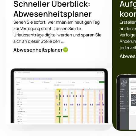
Schneller Überblick:
Auf
Abwesenheitsplaner
koor
Sehen Sie sofort, wer Ihnen am heutigen Tag
Erstelle
zur Verfügung steht. Lassen Sie die
an den 
Urlaubsanträge digital werden und sparen Sie
Verfolge
sich an dieser Stelle den …
Änderun
jederzei
Abwesenheitsplaner
Abwese