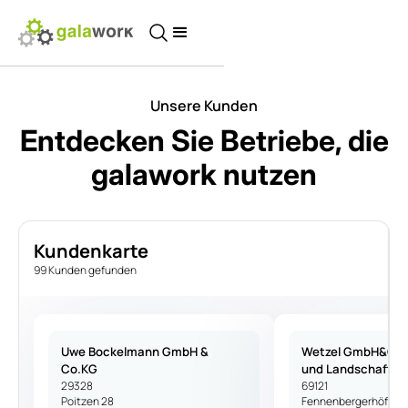
Unsere Kunden
Entdecken Sie Betriebe, die
galawork nutzen
Kundenkarte
99 Kunden gefunden
Uwe Bockelmann GmbH &
Wetzel GmbH&Co.
Co.KG
und Landschaftsb
29328
69121
Poitzen 28
Fennenbergerhöfe 3