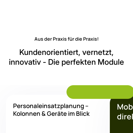
Aus der Praxis für die Praxis!
Kundenorientiert, vernetzt,
innovativ
- Die perfekten Module
Alle Module ansehen
Mobi
Personaleinsatzplanung –
Kolonnen & Geräte im Blick
dire