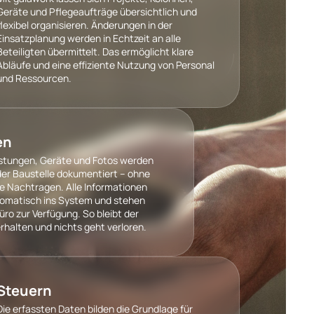
Geräte und Pflegeaufträge übersichtlich und
flexibel organisieren. Änderungen in der
Einsatzplanung werden in Echtzeit an alle
Beteiligten übermittelt. Das ermöglicht klare
Abläufe und eine effiziente Nutzung von Personal
und Ressourcen.
en
istungen, Geräte und Fotos werden
 der Baustelle dokumentiert – ohne
ne Nachtragen. Alle Informationen
tomatisch ins System und stehen
üro zur Verfügung. So bleibt der
erhalten und nichts geht verloren.
Steuern
Die erfassten Daten bilden die Grundlage für