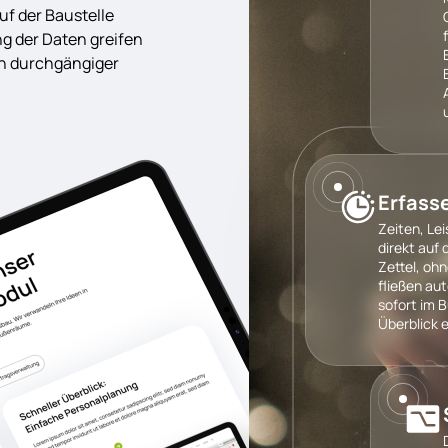
uf der Baustelle
ng der Daten greifen
ein durchgängiger
Erfass
Zeiten, Le
direkt auf
Zettel, oh
fließen au
sofort im B
Überblick 