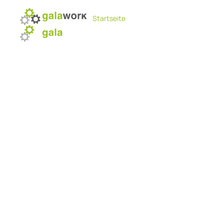
Startseite
Module
Über uns
News
Kunden
S
Die
aus
Entwickelt g