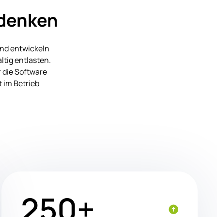
denken
und entwickeln
tig entlasten.
 die Software
t im Betrieb
250+