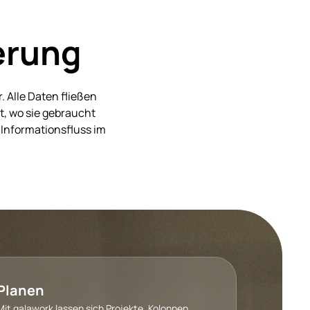
erung
 Alle Daten fließen
t, wo sie gebraucht
 Informationsfluss im
Planen
Mit galawork lassen sich Projekte, Kolonnen,