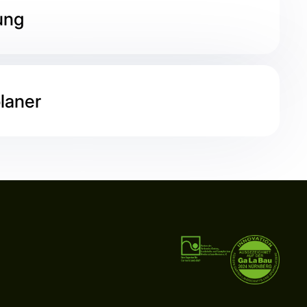
ung
laner