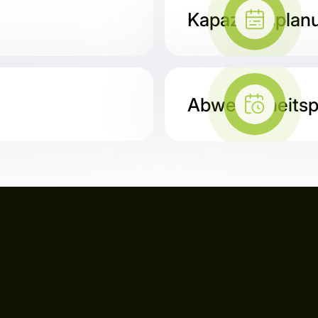
Kapazitätsplan
Abwesenheitsp