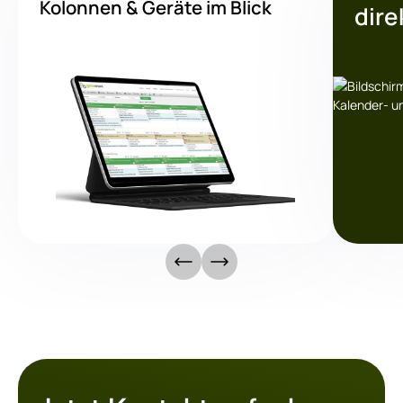
Kolonnen & Geräte im Blick
dire