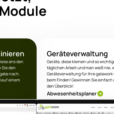
n Module
inieren
Geräteverwaltung
diese ans den
Geräte, diese kleinen und so wichti
 Sie den
täglichen Arbeit und man weiß nie, w
fgabe nach.
Geräteverwaltung für Ihre galawork-
d auf einem
beim Finden! Gewinnen Sie einfach 
den Überblick!
Abwesenheitsplaner